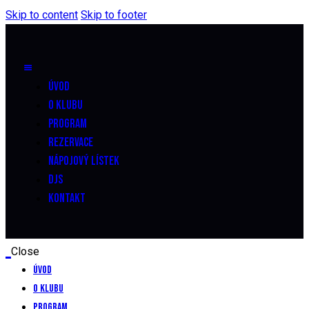
Skip to content
Skip to footer
ÚVOD
O KLUBU
PROGRAM
REZERVACE
NÁPOJOVÝ LÍSTEK
DJS
KONTAKT
Close
Úvod
O klubu
Program