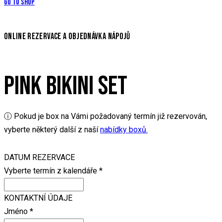
Go to Shop
ONLINE REZERVACE A OBJEDNÁVKA NÁPOJŮ
PINK BIKINI SET
ⓘ Pokud je box na Vámi požadovaný termín již rezervován,
vyberte některý další z naší
nabídky boxů.
DATUM REZERVACE
Vyberte termín z kalendáře
*
KONTAKTNÍ ÚDAJE
Jméno
*