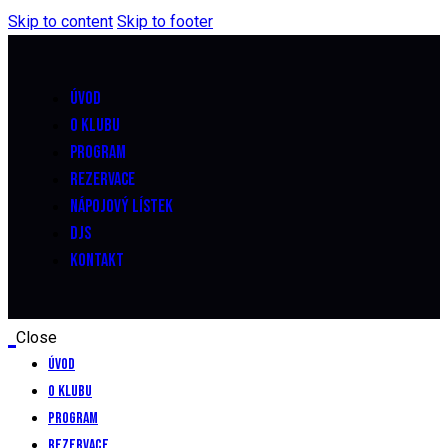
Skip to content
Skip to footer
ÚVOD
O KLUBU
PROGRAM
REZERVACE
NÁPOJOVÝ LÍSTEK
DJS
KONTAKT
Close
Úvod
O klubu
Program
Rezervace