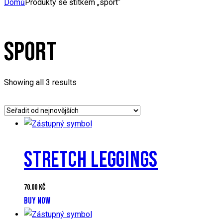
Domů
Produkty se štítkem „sport“
SPORT
Sorted
Showing all 3 results
by
latest
STRETCH LEGGINGS
70.00
Kč
BUY NOW